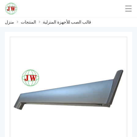
قالب الصب للأجهزة المنزلية
>
المنتجات
>
منزل
English
Deutsch
Български
العربية
منزل
المنتجات
أخبار
حالة
مصنع العرض
الاتصال بنا