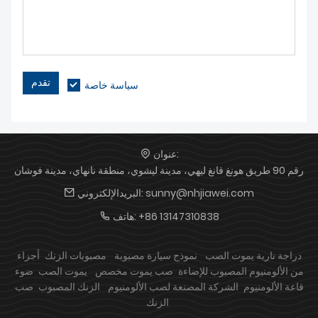
تقدم
سياسة خاصة
عنوان:
رقم 90 طريق هونغ قانغ ليهي، مدينة ليشوي، منطقة نانهاي، مدينة فوشان
sunny@nhjiawei.com
البريدالإلكتروني:
+86 13147310838
هاتف:
دراجة نارية يموت الصب
نموذج سيارة مصبوبة
مصبوبات الزنك
أجزاء
من الألومنيوم المصبوب للإضاءة
صب يموت مخصص
يموت الصب
ضوء
قاعة الألومنيوم
الشركة المصنعة لصب الألومنيوم
الزنك المصبوب
صب
الزنك