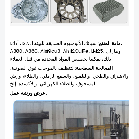
مادة المنتج
: سبائك الألومنيوم الصديقة للبيئة أدك12، أدك1،
A380، A360، Alsi9cu3، Alsi12Cu1Fe، LM25، وما إلى
ذلك، يمكننا تخصيص المواد المحددة من قبل العملاء
المعالجة السطحية:
التنظيف بالموجات فوق الصوتية،
والاهتزاز، والطحن، والتلميع، والسفع الرملي، والطلاء، ورش
المسحوق، والطلاء الكهربائي، والأكسدة، إلخ.
:
عرض ورشة عمل