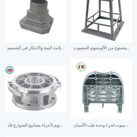
غلاف مصباح القاعة المصنوع من الألومنيوم المصبوب
كشف قوة المكونات المصبوبة في الوصلات المعمارية: إعادة تعريف سلامة البنية والابتكار في التصميم
يموت الصب الألومنيوم يموت لجزء وحدة طب الأسنان
قالب صب القالب من الألومنيوم لأجزاء مصابيح الشوارع قاد