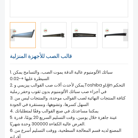
معلومات عنا
قالب الصب للأجهزة المنزلية
1. سبائك الألومنيوم عالية الدقة يموت الصب، والتسامح يمكن
السيطرة عليها +-0.02
2. يمكن لأحدث آلات صب القوالب ييزيمي وToshiba وLijin التحكم
في أجزاء صب سبائك الألومنيوم بدون ثقوب وحفر رملية
3. كثافة المنتجات النهائية لصب القوالب موحدة، والمنتجات ليس من
السهل كسرها، وتشوهها، ومستقرة في الجودة
4. يمكننا مساعدتك في صنع القوالب وفقًا لمتطلباتك
5. عينة جاهزة خلال يومين، وقت التسليم السريع 20 يومًا، قدرة
العرض عالية الكفاءة 300000 وحدة شهريًا.
6. المصنع لديه قسم المعالجة السطحية، ووقت التسليم أسرع من
أقرانه.