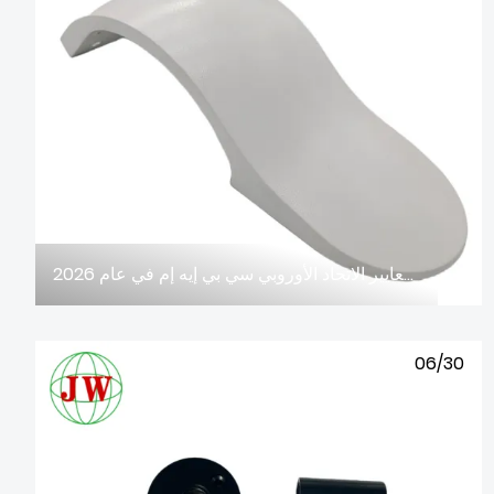
أخبار الصناعة: يواجه قطاع صب الألمنيوم بالقوالب تحديين مزدوجين يتمثلان في التحديث الذكي والامتثال لمعايير الاتحاد الأوروبي سي بي إيه إم في عام 2026
06/30