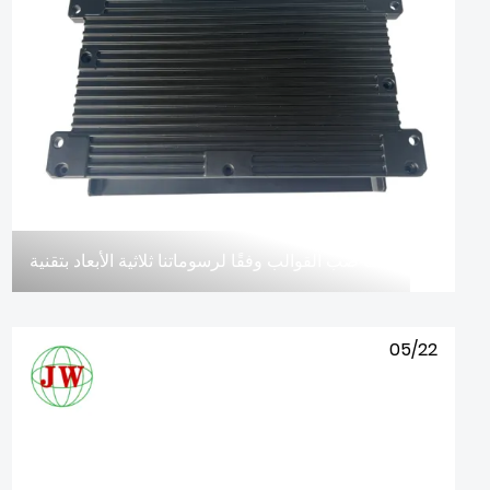
هل يمكنك تخصيص أدوات صب القوالب وفقًا لرسوماتنا ثلاثية الأبعاد بتقنية STP؟
05/22