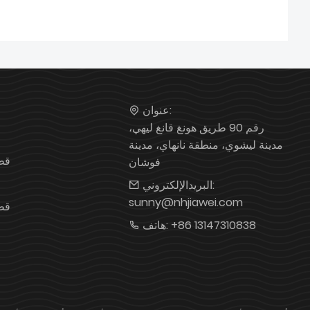
عنوان:
رقم 90 طريق هونغ قانغ ليهي،
مدينة ليشوي، منطقة نانهاي، مدينة
قط
فوشان
البريدالإلكتروني:
sunny@nhjiawei.com
قط
+86 13147310838
هاتف: