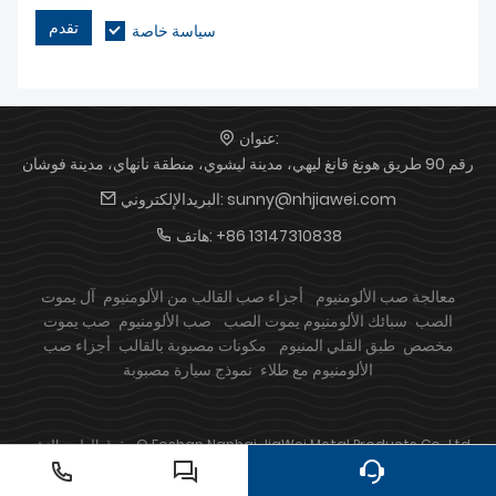
تقدم
سياسة خاصة
عنوان:
رقم 90 طريق هونغ قانغ ليهي، مدينة ليشوي، منطقة نانهاي، مدينة فوشان
sunny@nhjiawei.com
البريدالإلكتروني:
+86 13147310838
هاتف:
معالجة صب الألومنيوم
أجزاء صب القالب من الألومنيوم
آل يموت
الصب
سبائك الألومنيوم يموت الصب
صب الألومنيوم
صب يموت
مخصص
طبق القلي المنيوم
مكونات مصبوبة بالقالب
أجزاء صب
الألومنيوم مع طلاء
نموذج سيارة مصبوبة
حقوق الطبع والنشر © Foshan Nanhai JiaWei Metal Products Co., Ltd