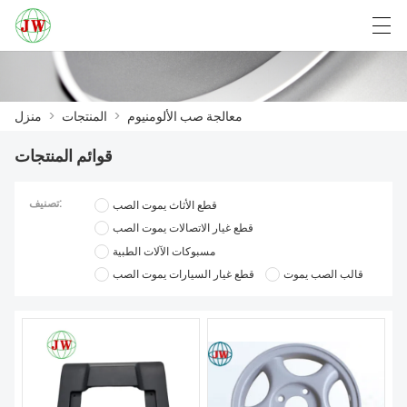
English
Deutsch
Български
العربية
معالجة صب الألومنيوم
>
المنتجات
>
منزل
قوائم المنتجات
منزل
تصنيف:
قطع الأثاث يموت الصب
المنتجات
قطع غيار الاتصالات يموت الصب
مسبوكات الآلات الطبية
أخبار
قالب الصب يموت
قطع غيار السيارات يموت الصب
حالة
مصنع العرض
الاتصال بنا