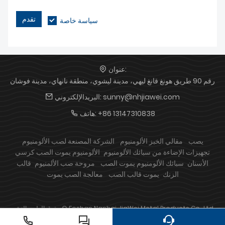
تقدم
سياسة خاصة
عنوان:
رقم 90 طريق هونغ قانغ ليهي، مدينة ليشوي، منطقة نانهاي، مدينة فوشان
sunny@nhjiawei.com
البريدالإلكتروني:
+86 13147310838
هاتف:
يصب
مقالي الخبز الألومنيوم
الشركة المصنعة لصب الألومنيوم
تجهيزات الإضاءة من سبائك الألومنيوم
الألومنيوم يموت الصب كرسي
الأسنان
سبائك الألومنيوم يموت الصب
مروحة صب الألمنيوم
قالب
الزنك
يموت قالب الصب
معالجة الصب يموت
حقوق الطبع والنشر © Foshan Nanhai JiaWei Metal Products Co., Ltd